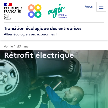
Vous êtes...?
RÉPUBLIQUE
Men
FRANÇAISE
Transition écologique
des entreprises
Allier écologie avec économies !
Voir le fil d’Ariane
Rétrofit électrique