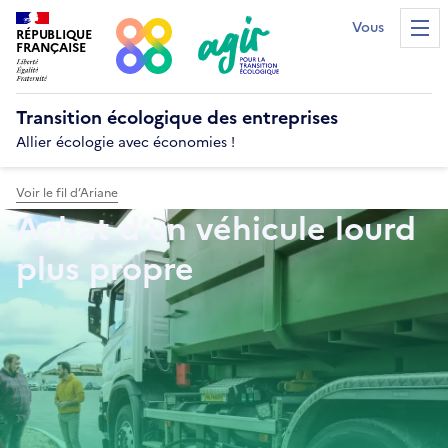
Vous êtes...?
RÉPUBLIQUE
Men
FRANÇAISE
Transition écologique
des entreprises
Allier écologie avec économies !
Voir le fil d’Ariane
Achat d’un véhicule lourd
plus propre