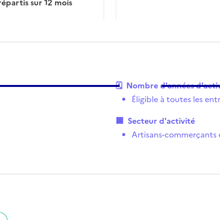
répartis sur 12 mois
🗓
Nombre d'années d'activ
Éligible à toutes les ent
🏢
Secteur d'activité
Artisans-commerçants e