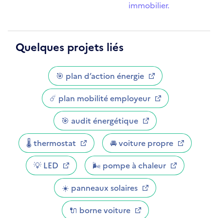
immobilier.
Quelques projets liés
🎯 plan d’action énergie
☄️ plan mobilité employeur
🎯 audit énergétique
🌡️ thermostat
🚘 voiture propre
💡 LED
🌬 pompe à chaleur
☀️ panneaux solaires
🔌 borne voiture