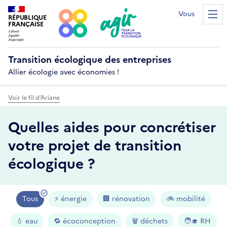
Vous êtes...?
RÉPUBLIQUE
Men
FRANÇAISE
Transition écologique
des entreprises
Allier écologie avec économies !
Voir le fil d’Ariane
Quelles aides pour concrétiser
votre projet
de transition
écologique ?
Tous
⚡️ énergie
🏢 rénovation
🚲 mobilité
💧 eau
🔁 écoconception
🗑 déchets
🧑‍🎓 RH